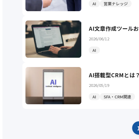
AI
営業ナレッジ
AI文章作成ツール
2026/06/12
AI
AI搭載型CRMと
2026/05/19
AI
SFA・CRM関連