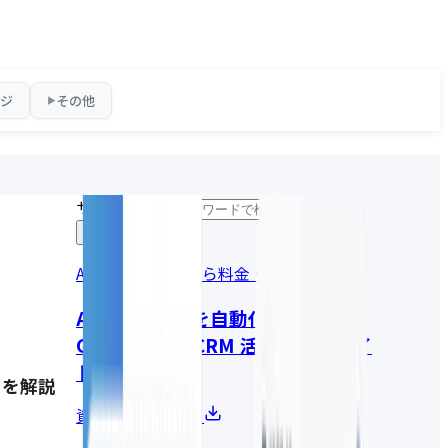
ジ
その他
▶
サイト内検索
AI変革の全体像から料金・事例まで
AI社員で営業を自動化する
GENIEE SFA/CRM 活用・導入ガイ
ド
トを解説
資料請求はこちら