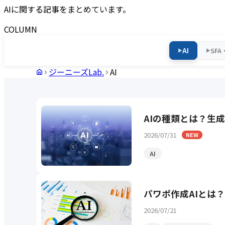
AIに関する記事をまとめています。
COLUMN
AI
SF
▶
▶
ジーニーズLab.
AI
AIの種類とは？生
2026/07/31
NEW
AI
パワポ作成AIとは
2026/07/21