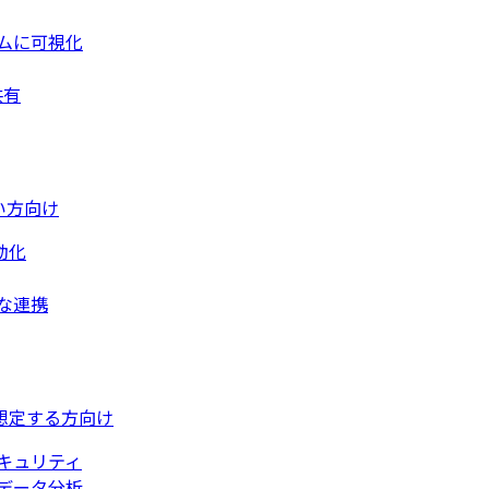
ムに可視化
共有
い方向け
動化
な連携
想定する方向け
キュリティ
データ分析