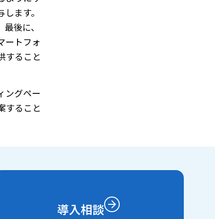
与します。
。最後に、
マートフォ
供すること
ィングペー
案すること
導入相談