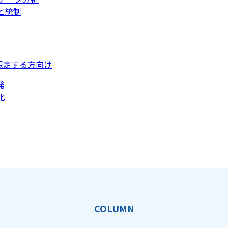
と統制
想定する方向け
発
化
COLUMN