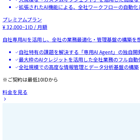
拡張されたAI機能による、全社ワークフローの自動化
プレミアムプラン
¥
32,000
~
1ID / 月額
自社専用AIを活用し、全社の業務最適化・管理基盤の構築を
自社特有の課題を解決する「専用AI Agent」の独自開
最大枠のAIクレジットを活用した全社業務のフル自動
全社規模での高度な情報管理とデータ分析基盤の構築
※ご契約は最低10IDから
料金を見る