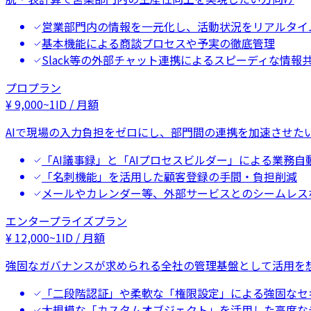
営業部門内の情報を一元化し、活動状況をリアルタイ
基本機能による商談プロセスや予実の徹底管理
Slack等の外部チャット連携によるスピーディな情報
プロプラン
¥
9,000
~
1ID / 月額
AIで現場の入力負担をゼロにし、部門間の連携を加速させた
「AI議事録」と「AIプロセスビルダー」による業務自
「名刺機能」を活用した顧客登録の手間・負担削減
メールやカレンダー等、外部サービスとのシームレス
エンタープライズプラン
¥
12,000
~
1ID / 月額
強固なガバナンスが求められる全社の管理基盤として活用を
「二段階認証」や柔軟な「権限設定」による強固なセ
大規模な「カスタムオブジェクト」を活用した高度な