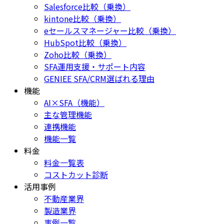
Salesforce比較（乗換）
kintone比較（乗換）
eセールスマネージャー比較（乗換）
HubSpot比較（乗換）
Zoho比較（乗換）
SFA運用支援・サポート内容
GENIEE SFA/CRM選ばれる理由
機能
AI×SFA（機能）
主な管理機能
連携機能
機能一覧
料金
料金一覧表
コストカット診断
活用事例
不動産業界
製造業界
事例一覧