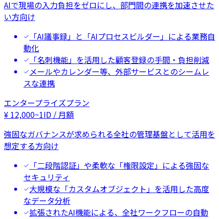
AIで現場の入力負担をゼロにし、部門間の連携を加速させた
い方向け
「AI議事録」と「AIプロセスビルダー」による業務自
動化
「名刺機能」を活用した顧客登録の手間・負担削減
メールやカレンダー等、外部サービスとのシームレ
スな連携
エンタープライズプラン
¥
12,000
~
1ID / 月額
強固なガバナンスが求められる全社の管理基盤として活用を
想定する方向け
「二段階認証」や柔軟な「権限設定」による強固な
セキュリティ
大規模な「カスタムオブジェクト」を活用した高度
なデータ分析
拡張されたAI機能による、全社ワークフローの自動