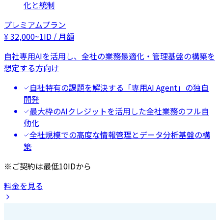
化と統制
プレミアムプラン
¥
32,000
~
1ID / 月額
自社専用AIを活用し、全社の業務最適化・管理基盤の構築を
想定する方向け
自社特有の課題を解決する「専用AI Agent」の独自
開発
最大枠のAIクレジットを活用した全社業務のフル自
動化
全社規模での高度な情報管理とデータ分析基盤の構
築
※ご契約は最低10IDから
料金を見る