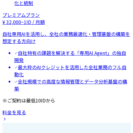
化と統制
プレミアムプラン
¥
32,000
~
1ID / 月額
自社専用AIを活用し、全社の業務最適化・管理基盤の構築を
想定する方向け
自社特有の課題を解決する「専用AI Agent」の独自
開発
最大枠のAIクレジットを活用した全社業務のフル自
動化
全社規模での高度な情報管理とデータ分析基盤の構
築
※ご契約は最低10IDから
料金を見る