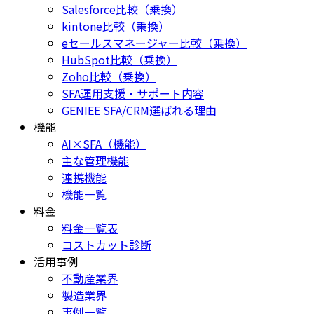
Salesforce比較（乗換）
kintone比較（乗換）
eセールスマネージャー比較（乗換）
HubSpot比較（乗換）
Zoho比較（乗換）
SFA運用支援・サポート内容
GENIEE SFA/CRM選ばれる理由
機能
AI×SFA（機能）
主な管理機能
連携機能
機能一覧
料金
料金一覧表
コストカット診断
活用事例
不動産業界
製造業界
事例一覧