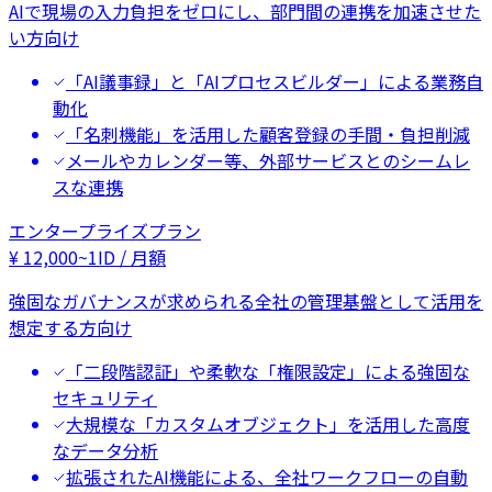
AIで現場の入力負担をゼロにし、部門間の連携を加速させた
い方向け
「AI議事録」と「AIプロセスビルダー」による業務自
動化
「名刺機能」を活用した顧客登録の手間・負担削減
メールやカレンダー等、外部サービスとのシームレ
スな連携
エンタープライズプラン
¥
12,000
~
1ID / 月額
強固なガバナンスが求められる全社の管理基盤として活用を
想定する方向け
「二段階認証」や柔軟な「権限設定」による強固な
セキュリティ
大規模な「カスタムオブジェクト」を活用した高度
なデータ分析
拡張されたAI機能による、全社ワークフローの自動