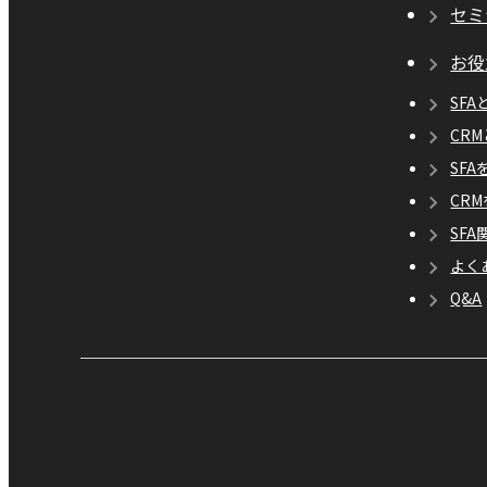
セミ
お役
SFA
CR
SF
CR
SF
よく
Q&A