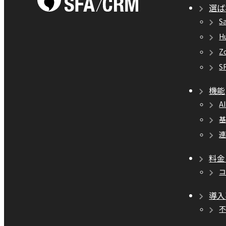
選ば
S
H
Z
S
機能
A
料金
導入