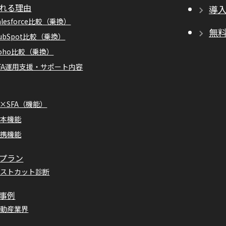
れる理由
導
alesforce比較（乗換）
無
ubSpot比較（乗換）
oho比較（乗換）
FA運用支援・サポート内容
I×SFA（機能）
基本機能
連携機能
プラン
コストカット診断
事例
不動産業界