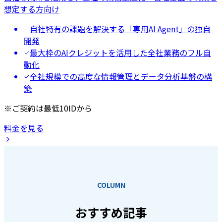
想定する方向け
自社特有の課題を解決する「専用AI Agent」の独自
開発
最大枠のAIクレジットを活用した全社業務のフル自
動化
全社規模での高度な情報管理とデータ分析基盤の構
築
※ご契約は最低10IDから
料金を見る
COLUMN
おすすめ記事