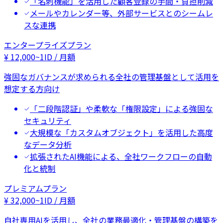
「名刺機能」を活用した顧客登録の手間・負担削減
メールやカレンダー等、外部サービスとのシームレ
スな連携
エンタープライズプラン
¥
12,000
~
1ID / 月額
強固なガバナンスが求められる全社の管理基盤として活用を
想定する方向け
「二段階認証」や柔軟な「権限設定」による強固な
セキュリティ
大規模な「カスタムオブジェクト」を活用した高度
なデータ分析
拡張されたAI機能による、全社ワークフローの自動
化と統制
プレミアムプラン
¥
32,000
~
1ID / 月額
自社専用AIを活用し、全社の業務最適化・管理基盤の構築を