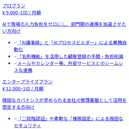
プロプラン
¥
9,000
~
1ID / 月額
AIで現場の入力負担をゼロにし、部門間の連携を加速させた
い方向け
「AI議事録」と「AIプロセスビルダー」による業務自
動化
「名刺機能」を活用した顧客登録の手間・負担削減
メールやカレンダー等、外部サービスとのシームレ
スな連携
エンタープライズプラン
¥
12,000
~
1ID / 月額
強固なガバナンスが求められる全社の管理基盤として活用を
想定する方向け
「二段階認証」や柔軟な「権限設定」による強固な
セキュリティ