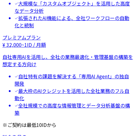
大規模な「カスタムオブジェクト」を活用した高度
なデータ分析
拡張されたAI機能による、全社ワークフローの自動
化と統制
プレミアムプラン
¥
32,000
~
1ID / 月額
自社専用AIを活用し、全社の業務最適化・管理基盤の構築を
想定する方向け
自社特有の課題を解決する「専用AI Agent」の独自
開発
最大枠のAIクレジットを活用した全社業務のフル自
動化
全社規模での高度な情報管理とデータ分析基盤の構
築
※ご契約は最低10IDから