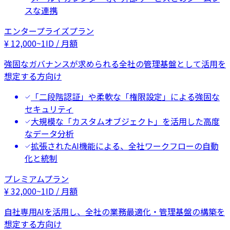
スな連携
エンタープライズプラン
¥
12,000
~
1ID / 月額
強固なガバナンスが求められる全社の管理基盤として活用を
想定する方向け
「二段階認証」や柔軟な「権限設定」による強固な
セキュリティ
大規模な「カスタムオブジェクト」を活用した高度
なデータ分析
拡張されたAI機能による、全社ワークフローの自動
化と統制
プレミアムプラン
¥
32,000
~
1ID / 月額
自社専用AIを活用し、全社の業務最適化・管理基盤の構築を
想定する方向け