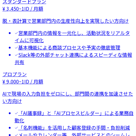
スタンダードプラン
¥
3,450
~
1ID / 月額
脱・表計算で営業部門内の生産性向上を実現したい方向け
営業部門内の情報を一元化し、活動状況をリアルタ
イムに可視化
基本機能による商談プロセスや予実の徹底管理
Slack等の外部チャット連携によるスピーディな情報
共有
プロプラン
¥
9,000
~
1ID / 月額
AIで現場の入力負担をゼロにし、部門間の連携を加速させた
い方向け
「AI議事録」と「AIプロセスビルダー」による業務自
動化
「名刺機能」を活用した顧客登録の手間・負担削減
メールやカレンダー等、外部サービスとのシームレ