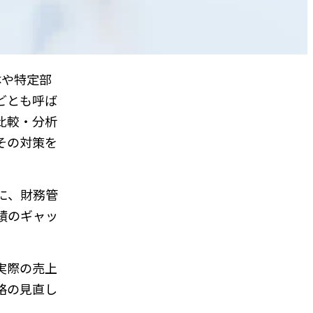
体や特定部
どとも呼ば
比較・分析
その対策を
に、財務管
績のギャッ
実際の売上
略の見直し