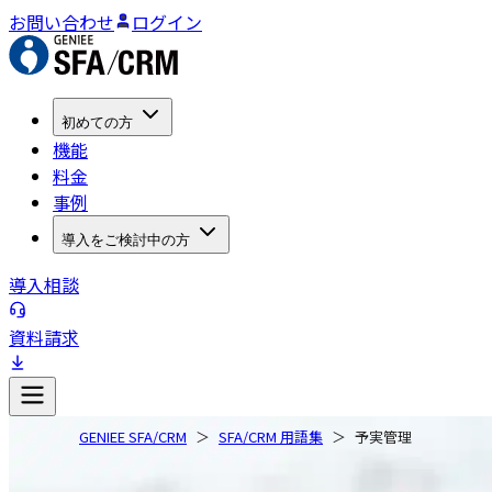
お問い合わせ
ログイン
初めての方
機能
料金
事例
導入をご検討中の方
導入相談
資料請求
GENIEE SFA/CRM
SFA/CRM 用語集
予実管理