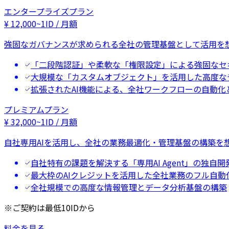
エンタープライズプラン
¥
12,000
~
1ID / 月額
強固なガバナンスが求められる全社の管理基盤として活用を
「二段階認証」や柔軟な「権限設定」による強固なセ
大規模な「カスタムオブジェクト」を活用した高度な
拡張されたAI機能による、全社ワークフローの自動化
プレミアムプラン
¥
32,000
~
1ID / 月額
自社専用AIを活用し、全社の業務最適化・管理基盤の構築を
自社特有の課題を解決する「専用AI Agent」の独自開
最大枠のAIクレジットを活用した全社業務のフル自動
全社規模での高度な情報管理とデータ分析基盤の構築
※ご契約は最低10IDから
料金を見る