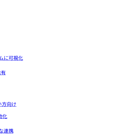
ムに可視化
共有
い方向け
動化
な連携