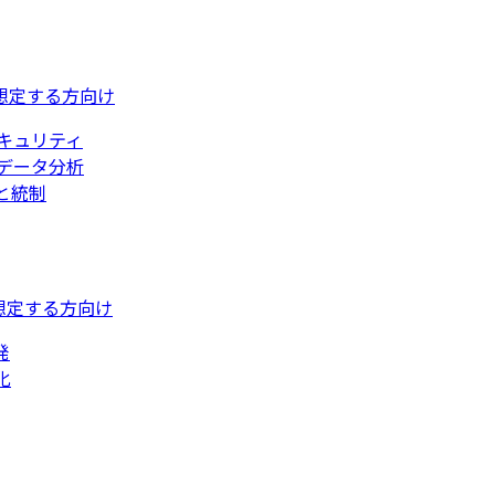
想定する方向け
キュリティ
データ分析
と統制
想定する方向け
発
化