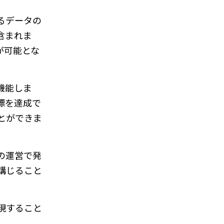
るデータの
含まれま
が可能とな
機能しま
標を達成で
とができま
の運営で発
講じること
現すること