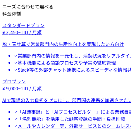
ニーズに合わせて選べる
料金体制
スタンダードプラン
¥
3,450
~
1ID / 月額
脱・表計算で営業部門内の生産性向上を実現したい方向け
営業部門内の情報を一元化し、活動状況をリアルタイ
基本機能による商談プロセスや予実の徹底管理
Slack等の外部チャット連携によるスピーディな情報
プロプラン
¥
9,000
~
1ID / 月額
AIで現場の入力負担をゼロにし、部門間の連携を加速させた
「AI議事録」と「AIプロセスビルダー」による業務自
「名刺機能」を活用した顧客登録の手間・負担削減
メールやカレンダー等、外部サービスとのシームレス