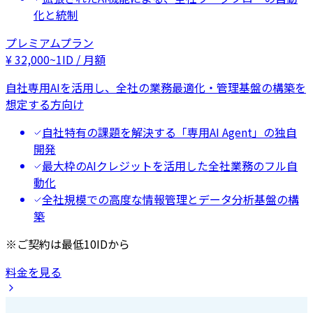
化と統制
プレミアムプラン
¥
32,000
~
1ID / 月額
自社専用AIを活用し、全社の業務最適化・管理基盤の構築を
想定する方向け
自社特有の課題を解決する「専用AI Agent」の独自
開発
最大枠のAIクレジットを活用した全社業務のフル自
動化
全社規模での高度な情報管理とデータ分析基盤の構
築
※ご契約は最低10IDから
料金を見る