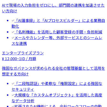
AIで現場の入力負担をゼロにし、部門間の連携を加速させた
い方向け
「AI議事録」と「AIプロセスビルダー」による業務自
動化
「名刺機能」を活用した顧客登録の手間・負担削減
メールやカレンダー等、外部サービスとのシームレ
スな連携
エンタープライズプラン
¥
12,000
~
1ID / 月額
強固なガバナンスが求められる全社の管理基盤として活用を
想定する方向け
「二段階認証」や柔軟な「権限設定」による強固な
セキュリティ
大規模な「カスタムオブジェクト」を活用した高度
なデータ分析
拡張されたAI機能による、全社ワークフローの自動