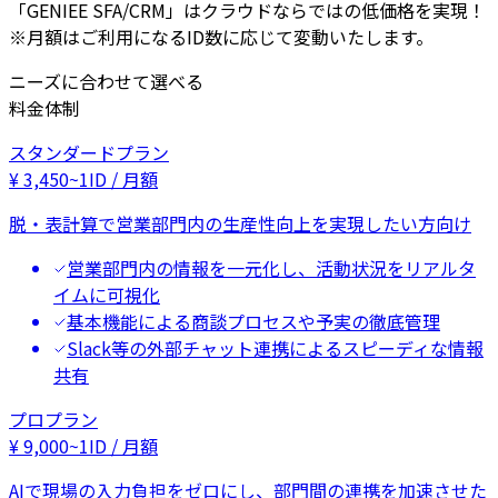
「GENIEE SFA/CRM」はクラウドならではの低価格を実現！
※月額はご利用になるID数に応じて変動いたします。
ニーズに合わせて選べる
料金体制
スタンダードプラン
¥
3,450
~
1ID / 月額
脱・表計算で営業部門内の生産性向上を実現したい方向け
営業部門内の情報を一元化し、活動状況をリアルタ
イムに可視化
基本機能による商談プロセスや予実の徹底管理
Slack等の外部チャット連携によるスピーディな情報
共有
プロプラン
¥
9,000
~
1ID / 月額
AIで現場の入力負担をゼロにし、部門間の連携を加速させた