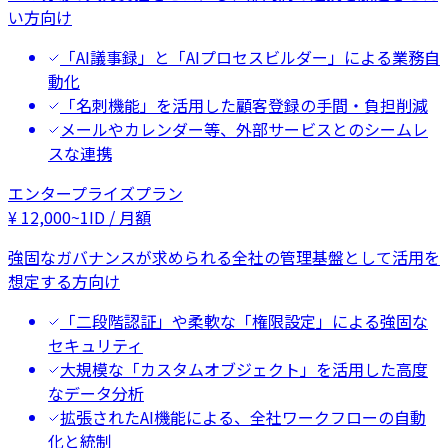
い方向け
「AI議事録」と「AIプロセスビルダー」による業務自
動化
「名刺機能」を活用した顧客登録の手間・負担削減
メールやカレンダー等、外部サービスとのシームレ
スな連携
エンタープライズプラン
¥
12,000
~
1ID / 月額
強固なガバナンスが求められる全社の管理基盤として活用を
想定する方向け
「二段階認証」や柔軟な「権限設定」による強固な
セキュリティ
大規模な「カスタムオブジェクト」を活用した高度
なデータ分析
拡張されたAI機能による、全社ワークフローの自動
化と統制