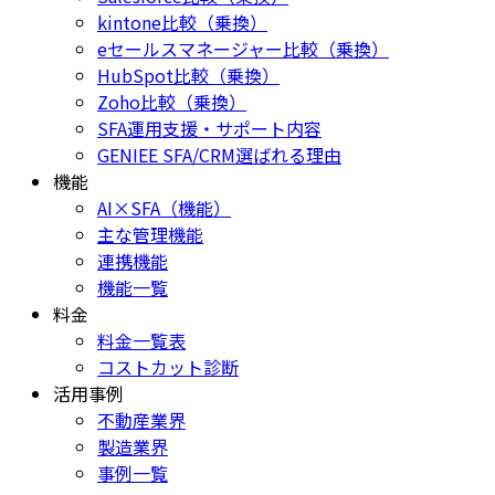
kintone比較（乗換）
eセールスマネージャー比較（乗換）
HubSpot比較（乗換）
Zoho比較（乗換）
SFA運用支援・サポート内容
GENIEE SFA/CRM選ばれる理由
機能
AI×SFA（機能）
主な管理機能
連携機能
機能一覧
料金
料金一覧表
コストカット診断
活用事例
不動産業界
製造業界
事例一覧