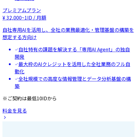
プレミアムプラン
¥
32,000
~
1ID / 月額
自社専用AIを活用し、全社の業務最適化・管理基盤の構築を
想定する方向け
自社特有の課題を解決する「専用AI Agent」の独自
開発
最大枠のAIクレジットを活用した全社業務のフル自
動化
全社規模での高度な情報管理とデータ分析基盤の構
築
※ご契約は最低10IDから
料金を見る