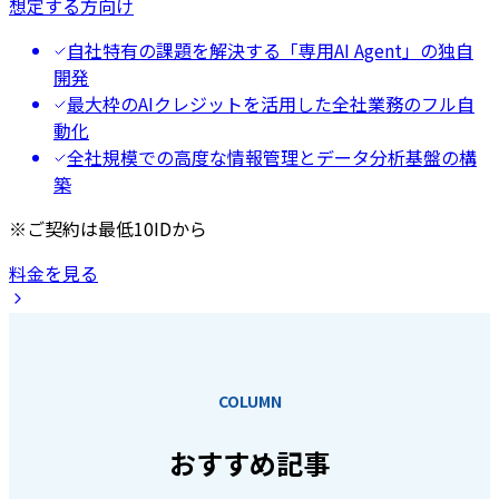
想定する方向け
自社特有の課題を解決する「専用AI Agent」の独自
開発
最大枠のAIクレジットを活用した全社業務のフル自
動化
全社規模での高度な情報管理とデータ分析基盤の構
築
※ご契約は最低10IDから
料金を見る
COLUMN
おすすめ記事