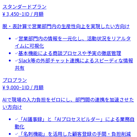
スタンダードプラン
¥
3,450
~
1ID / 月額
脱・表計算で営業部門内の生産性向上を実現したい方向け
営業部門内の情報を一元化し、活動状況をリアルタ
イムに可視化
基本機能による商談プロセスや予実の徹底管理
Slack等の外部チャット連携によるスピーディな情報
共有
プロプラン
¥
9,000
~
1ID / 月額
AIで現場の入力負担をゼロにし、部門間の連携を加速させた
い方向け
「AI議事録」と「AIプロセスビルダー」による業務自
動化
「名刺機能」を活用した顧客登録の手間・負担削減