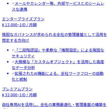
メールやカレンダー等、外部サービスとのシームレ
スな連携
エンタープライズプラン
¥
12,000
~
1ID / 月額
強固なガバナンスが求められる全社の管理基盤として活用を
想定する方向け
「二段階認証」や柔軟な「権限設定」による強固な
セキュリティ
大規模な「カスタムオブジェクト」を活用した高度
なデータ分析
拡張されたAI機能による、全社ワークフローの自動
化と統制
プレミアムプラン
¥
32,000
~
1ID / 月額
自社専用AIを活用し、全社の業務最適化・管理基盤の構築を