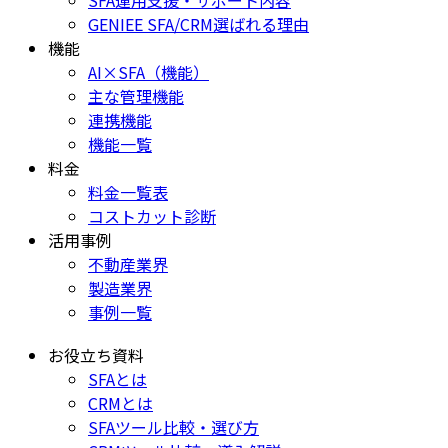
SFA運用支援・サポート内容
GENIEE SFA/CRM選ばれる理由
機能
AI×SFA（機能）
主な管理機能
連携機能
機能一覧
料金
料金一覧表
コストカット診断
活用事例
不動産業界
製造業界
事例一覧
お役立ち資料
SFAとは
CRMとは
SFAツール比較・選び方