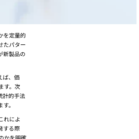
かを定量的
せたパター
が新製品の
えば、価
ます。次
統計的手法
ます。
これによ
発する際
のかを明確