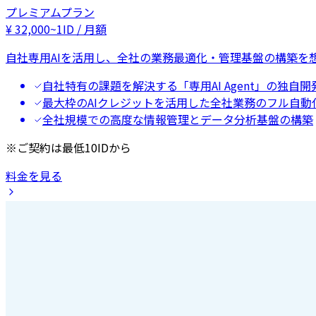
プレミアムプラン
¥
32,000
~
1ID / 月額
自社専用AIを活用し、全社の業務最適化・管理基盤の構築を
自社特有の課題を解決する「専用AI Agent」の独自開
最大枠のAIクレジットを活用した全社業務のフル自動
全社規模での高度な情報管理とデータ分析基盤の構築
※ご契約は最低10IDから
料金を見る