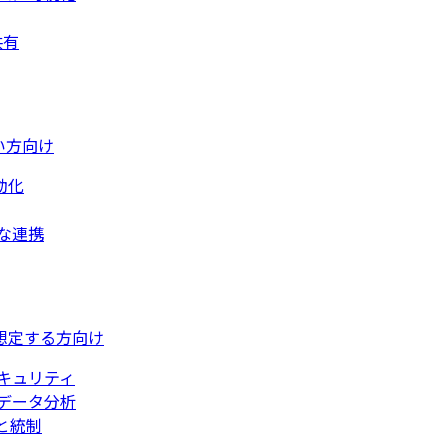
共有
い方向け
動化
な連携
想定する方向け
キュリティ
データ分析
と統制