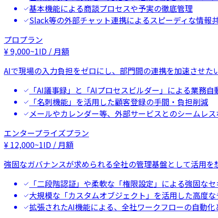
基本機能による商談プロセスや予実の徹底管理
Slack等の外部チャット連携によるスピーディな情報
プロプラン
¥
9,000
~
1ID / 月額
AIで現場の入力負担をゼロにし、部門間の連携を加速させた
「AI議事録」と「AIプロセスビルダー」による業務自
「名刺機能」を活用した顧客登録の手間・負担削減
メールやカレンダー等、外部サービスとのシームレス
エンタープライズプラン
¥
12,000
~
1ID / 月額
強固なガバナンスが求められる全社の管理基盤として活用を
「二段階認証」や柔軟な「権限設定」による強固なセ
大規模な「カスタムオブジェクト」を活用した高度な
拡張されたAI機能による、全社ワークフローの自動化