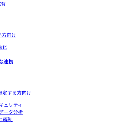
共有
い方向け
動化
な連携
想定する方向け
キュリティ
データ分析
と統制