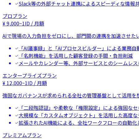
Slack等の外部チャット連携によるスピーディな情報
プロプラン
¥
9,000
~
1ID / 月額
AIで現場の入力負担をゼロにし、部門間の連携を加速させた
「AI議事録」と「AIプロセスビルダー」による業務自
「名刺機能」を活用した顧客登録の手間・負担削減
メールやカレンダー等、外部サービスとのシームレス
エンタープライズプラン
¥
12,000
~
1ID / 月額
強固なガバナンスが求められる全社の管理基盤として活用を
「二段階認証」や柔軟な「権限設定」による強固なセ
大規模な「カスタムオブジェクト」を活用した高度な
拡張されたAI機能による、全社ワークフローの自動化
プレミアムプラン