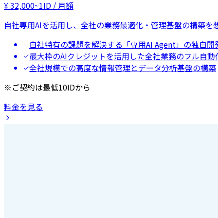
¥
32,000
~
1ID / 月額
自社専用AIを活用し、全社の業務最適化・管理基盤の構築を
自社特有の課題を解決する「専用AI Agent」の独自開
最大枠のAIクレジットを活用した全社業務のフル自動
全社規模での高度な情報管理とデータ分析基盤の構築
※ご契約は最低10IDから
料金を見る