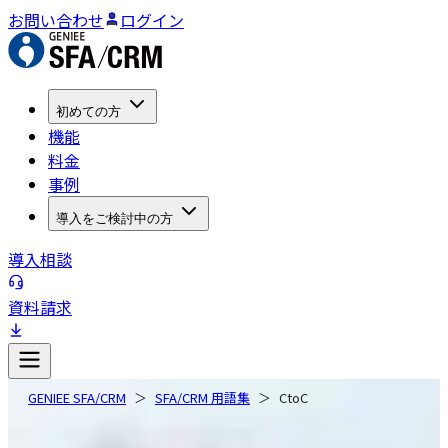
お問い合わせ
ログイン
初めての方
機能
料金
事例
導入をご検討中の方
導入相談
資料請求
GENIEE SFA/CRM
SFA/CRM 用語集
CtoC