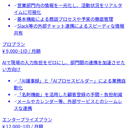
営業部門内の情報を一元化し、活動状況をリアルタ
イムに可視化
基本機能による商談プロセスや予実の徹底管理
Slack等の外部チャット連携によるスピーディな情報
共有
プロプラン
¥
9,000
~
1ID / 月額
AIで現場の入力負担をゼロにし、部門間の連携を加速させた
い方向け
「AI議事録」と「AIプロセスビルダー」による業務自
動化
「名刺機能」を活用した顧客登録の手間・負担削減
メールやカレンダー等、外部サービスとのシームレ
スな連携
エンタープライズプラン
¥
12,000
~
1ID / 月額