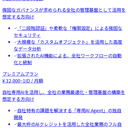
強固なガバナンスが求められる全社の管理基盤として活用を
想定する方向け
「二段階認証」や柔軟な「権限設定」による強固な
セキュリティ
大規模な「カスタムオブジェクト」を活用した高度
なデータ分析
拡張されたAI機能による、全社ワークフローの自動
化と統制
プレミアムプラン
¥
32,000
~
1ID / 月額
自社専用AIを活用し、全社の業務最適化・管理基盤の構築を
想定する方向け
自社特有の課題を解決する「専用AI Agent」の独自
開発
最大枠のAIクレジットを活用した全社業務のフル自