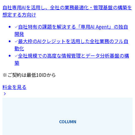
自社専用AIを活用し、全社の業務最適化・管理基盤の構築を
想定する方向け
自社特有の課題を解決する「専用AI Agent」の独自
開発
最大枠のAIクレジットを活用した全社業務のフル自
動化
全社規模での高度な情報管理とデータ分析基盤の構
築
※ご契約は最低10IDから
料金を見る
COLUMN