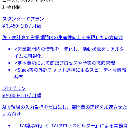
ニーズに合わせて選べる
料金体制
スタンダードプラン
¥
3,450
~
1ID / 月額
脱・表計算で営業部門内の生産性向上を実現したい方向け
営業部門内の情報を一元化し、活動状況をリアルタ
イムに可視化
基本機能による商談プロセスや予実の徹底管理
Slack等の外部チャット連携によるスピーディな情報
共有
プロプラン
¥
9,000
~
1ID / 月額
AIで現場の入力負担をゼロにし、部門間の連携を加速させた
い方向け
「AI議事録」と「AIプロセスビルダー」による業務自