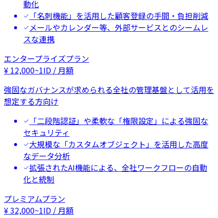
動化
「名刺機能」を活用した顧客登録の手間・負担削減
メールやカレンダー等、外部サービスとのシームレ
スな連携
エンタープライズプラン
¥
12,000
~
1ID / 月額
強固なガバナンスが求められる全社の管理基盤として活用を
想定する方向け
「二段階認証」や柔軟な「権限設定」による強固な
セキュリティ
大規模な「カスタムオブジェクト」を活用した高度
なデータ分析
拡張されたAI機能による、全社ワークフローの自動
化と統制
プレミアムプラン
¥
32,000
~
1ID / 月額