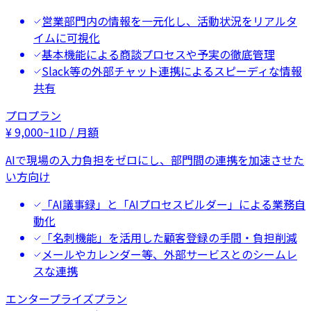
営業部門内の情報を一元化し、活動状況をリアルタ
イムに可視化
基本機能による商談プロセスや予実の徹底管理
Slack等の外部チャット連携によるスピーディな情報
共有
プロプラン
¥
9,000
~
1ID / 月額
AIで現場の入力負担をゼロにし、部門間の連携を加速させた
い方向け
「AI議事録」と「AIプロセスビルダー」による業務自
動化
「名刺機能」を活用した顧客登録の手間・負担削減
メールやカレンダー等、外部サービスとのシームレ
スな連携
エンタープライズプラン