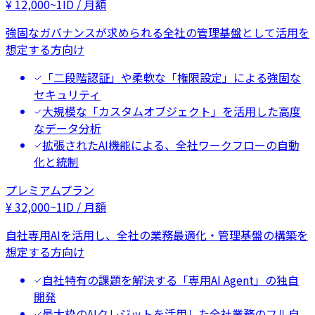
¥
12,000
~
1ID / 月額
強固なガバナンスが求められる全社の管理基盤として活用を
想定する方向け
「二段階認証」や柔軟な「権限設定」による強固な
セキュリティ
大規模な「カスタムオブジェクト」を活用した高度
なデータ分析
拡張されたAI機能による、全社ワークフローの自動
化と統制
プレミアムプラン
¥
32,000
~
1ID / 月額
自社専用AIを活用し、全社の業務最適化・管理基盤の構築を
想定する方向け
自社特有の課題を解決する「専用AI Agent」の独自
開発
最大枠のAIクレジットを活用した全社業務のフル自