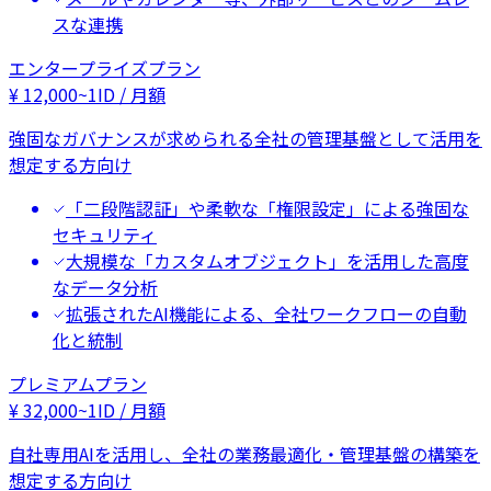
スな連携
エンタープライズプラン
¥
12,000
~
1ID / 月額
強固なガバナンスが求められる全社の管理基盤として活用を
想定する方向け
「二段階認証」や柔軟な「権限設定」による強固な
セキュリティ
大規模な「カスタムオブジェクト」を活用した高度
なデータ分析
拡張されたAI機能による、全社ワークフローの自動
化と統制
プレミアムプラン
¥
32,000
~
1ID / 月額
自社専用AIを活用し、全社の業務最適化・管理基盤の構築を
想定する方向け