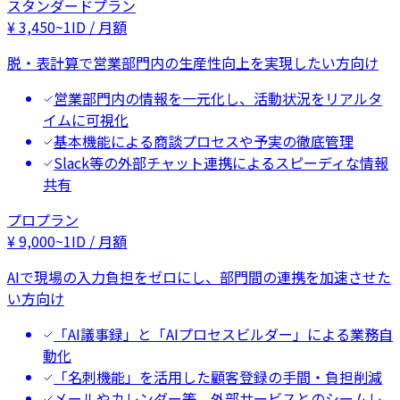
スタンダードプラン
¥
3,450
~
1ID / 月額
脱・表計算で営業部門内の生産性向上を実現したい方向け
営業部門内の情報を一元化し、活動状況をリアルタ
イムに可視化
基本機能による商談プロセスや予実の徹底管理
Slack等の外部チャット連携によるスピーディな情報
共有
プロプラン
¥
9,000
~
1ID / 月額
AIで現場の入力負担をゼロにし、部門間の連携を加速させた
い方向け
「AI議事録」と「AIプロセスビルダー」による業務自
動化
「名刺機能」を活用した顧客登録の手間・負担削減
メールやカレンダー等、外部サービスとのシームレ