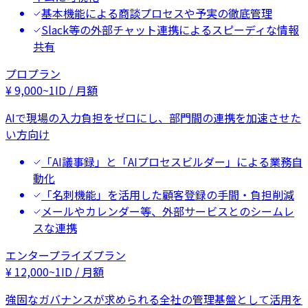
基本機能による商談プロセスや予実の徹底管理
Slack等の外部チャット連携によるスピーディな情報
共有
プロプラン
¥
9,000
~
1ID / 月額
AIで現場の入力負担をゼロにし、部門間の連携を加速させた
い方向け
「AI議事録」と「AIプロセスビルダー」による業務自
動化
「名刺機能」を活用した顧客登録の手間・負担削減
メールやカレンダー等、外部サービスとのシームレ
スな連携
エンタープライズプラン
¥
12,000
~
1ID / 月額
強固なガバナンスが求められる全社の管理基盤として活用を