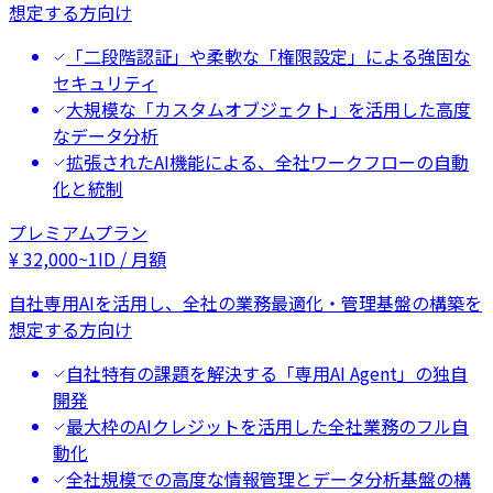
想定する方向け
「二段階認証」や柔軟な「権限設定」による強固な
セキュリティ
大規模な「カスタムオブジェクト」を活用した高度
なデータ分析
拡張されたAI機能による、全社ワークフローの自動
化と統制
プレミアムプラン
¥
32,000
~
1ID / 月額
自社専用AIを活用し、全社の業務最適化・管理基盤の構築を
想定する方向け
自社特有の課題を解決する「専用AI Agent」の独自
開発
最大枠のAIクレジットを活用した全社業務のフル自
動化
全社規模での高度な情報管理とデータ分析基盤の構