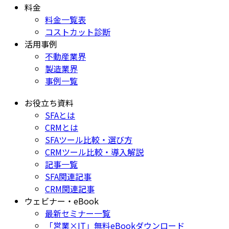
料金
料金一覧表
コストカット診断
活用事例
不動産業界
製造業界
事例一覧
お役立ち資料
SFAとは
CRMとは
SFAツール比較・選び方
CRMツール比較・導入解説
記事一覧
SFA関連記事
CRM関連記事
ウェビナー・eBook
最新セミナー一覧
「営業×IT」無料eBookダウンロード