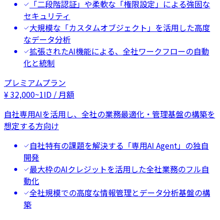
「二段階認証」や柔軟な「権限設定」による強固な
セキュリティ
大規模な「カスタムオブジェクト」を活用した高度
なデータ分析
拡張されたAI機能による、全社ワークフローの自動
化と統制
プレミアムプラン
¥
32,000
~
1ID / 月額
自社専用AIを活用し、全社の業務最適化・管理基盤の構築を
想定する方向け
自社特有の課題を解決する「専用AI Agent」の独自
開発
最大枠のAIクレジットを活用した全社業務のフル自
動化
全社規模での高度な情報管理とデータ分析基盤の構
築