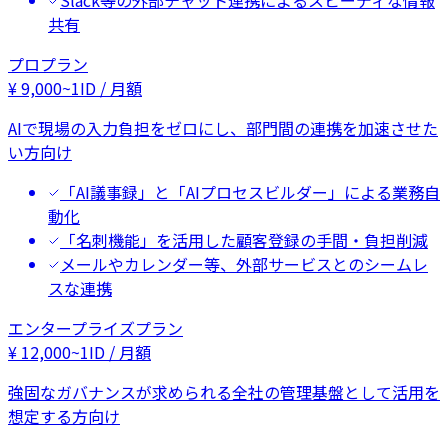
Slack等の外部チャット連携によるスピーディな情報
共有
プロプラン
¥
9,000
~
1ID / 月額
AIで現場の入力負担をゼロにし、部門間の連携を加速させた
い方向け
「AI議事録」と「AIプロセスビルダー」による業務自
動化
「名刺機能」を活用した顧客登録の手間・負担削減
メールやカレンダー等、外部サービスとのシームレ
スな連携
エンタープライズプラン
¥
12,000
~
1ID / 月額
強固なガバナンスが求められる全社の管理基盤として活用を
想定する方向け