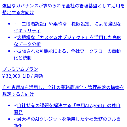
強固なガバナンスが求められる全社の管理基盤として活用を
想定する方向け
「二段階認証」や柔軟な「権限設定」による強固な
セキュリティ
大規模な「カスタムオブジェクト」を活用した高度
なデータ分析
拡張されたAI機能による、全社ワークフローの自動
化と統制
プレミアムプラン
¥
32,000
~
1ID / 月額
自社専用AIを活用し、全社の業務最適化・管理基盤の構築を
想定する方向け
自社特有の課題を解決する「専用AI Agent」の独自
開発
最大枠のAIクレジットを活用した全社業務のフル自
動化