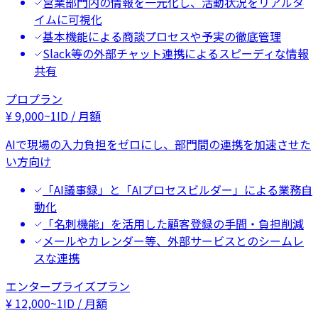
営業部門内の情報を一元化し、活動状況をリアルタ
イムに可視化
基本機能による商談プロセスや予実の徹底管理
Slack等の外部チャット連携によるスピーディな情報
共有
プロプラン
¥
9,000
~
1ID / 月額
AIで現場の入力負担をゼロにし、部門間の連携を加速させた
い方向け
「AI議事録」と「AIプロセスビルダー」による業務自
動化
「名刺機能」を活用した顧客登録の手間・負担削減
メールやカレンダー等、外部サービスとのシームレ
スな連携
エンタープライズプラン
¥
12,000
~
1ID / 月額