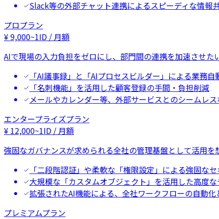
Slack等の外部チャット連携によるスピーディな情報
プロプラン
¥
9,000
~
1ID / 月額
AIで現場の入力負担をゼロにし、部門間の連携を加速させた
「AI議事録」と「AIプロセスビルダー」による業務自
「名刺機能」を活用した顧客登録の手間・負担削減
メールやカレンダー等、外部サービスとのシームレス
エンタープライズプラン
¥
12,000
~
1ID / 月額
強固なガバナンスが求められる全社の管理基盤として活用を
「二段階認証」や柔軟な「権限設定」による強固なセ
大規模な「カスタムオブジェクト」を活用した高度な
拡張されたAI機能による、全社ワークフローの自動化
プレミアムプラン