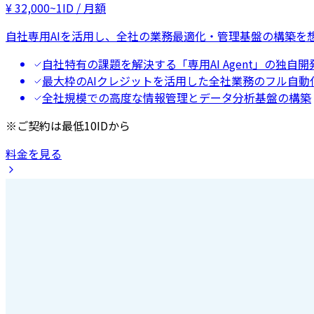
¥
32,000
~
1ID / 月額
自社専用AIを活用し、全社の業務最適化・管理基盤の構築を
自社特有の課題を解決する「専用AI Agent」の独自開
最大枠のAIクレジットを活用した全社業務のフル自動
全社規模での高度な情報管理とデータ分析基盤の構築
※ご契約は最低10IDから
料金を見る