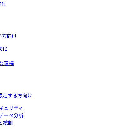
共有
い方向け
動化
な連携
想定する方向け
キュリティ
データ分析
と統制