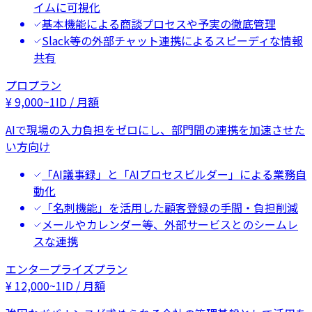
イムに可視化
基本機能による商談プロセスや予実の徹底管理
Slack等の外部チャット連携によるスピーディな情報
共有
プロプラン
¥
9,000
~
1ID / 月額
AIで現場の入力負担をゼロにし、部門間の連携を加速させた
い方向け
「AI議事録」と「AIプロセスビルダー」による業務自
動化
「名刺機能」を活用した顧客登録の手間・負担削減
メールやカレンダー等、外部サービスとのシームレ
スな連携
エンタープライズプラン
¥
12,000
~
1ID / 月額