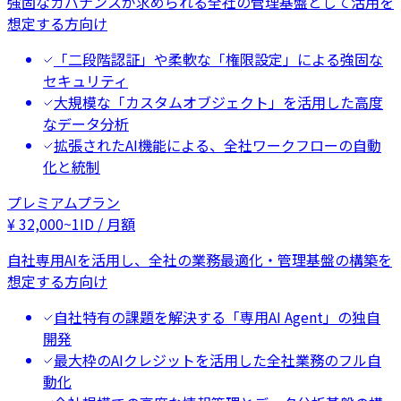
強固なガバナンスが求められる全社の管理基盤として活用を
想定する方向け
「二段階認証」や柔軟な「権限設定」による強固な
セキュリティ
大規模な「カスタムオブジェクト」を活用した高度
なデータ分析
拡張されたAI機能による、全社ワークフローの自動
化と統制
プレミアムプラン
¥
32,000
~
1ID / 月額
自社専用AIを活用し、全社の業務最適化・管理基盤の構築を
想定する方向け
自社特有の課題を解決する「専用AI Agent」の独自
開発
最大枠のAIクレジットを活用した全社業務のフル自
動化