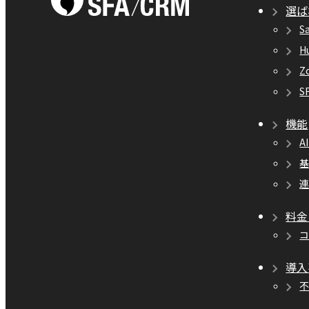
選ば
S
H
Z
S
機能
A
料金
導入