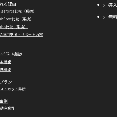
れる理由
導
alesforce比較（乗換）
無
ubSpot比較（乗換）
oho比較（乗換）
FA運用支援・サポート内容
I×SFA（機能）
基本機能
連携機能
プラン
コストカット診断
事例
不動産業界