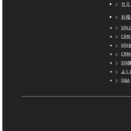
セミ
お役
SFA
CR
SF
CR
SF
よく
Q&A