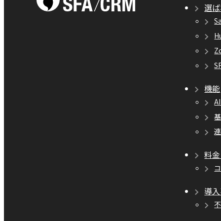
選ば
S
H
Z
S
機能
A
料金
導入