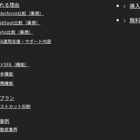
れる理由
導
alesforce比較（乗換）
無
ubSpot比較（乗換）
oho比較（乗換）
FA運用支援・サポート内容
I×SFA（機能）
基本機能
連携機能
プラン
コストカット診断
事例
不動産業界