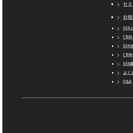
セミ
お役
SFA
CR
SF
CR
SF
よく
Q&A