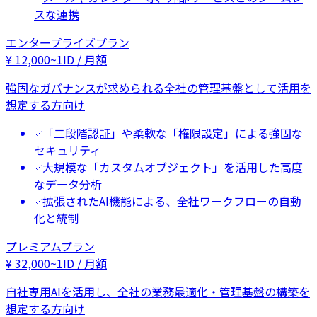
スな連携
エンタープライズプラン
¥
12,000
~
1ID / 月額
強固なガバナンスが求められる全社の管理基盤として活用を
想定する方向け
「二段階認証」や柔軟な「権限設定」による強固な
セキュリティ
大規模な「カスタムオブジェクト」を活用した高度
なデータ分析
拡張されたAI機能による、全社ワークフローの自動
化と統制
プレミアムプラン
¥
32,000
~
1ID / 月額
自社専用AIを活用し、全社の業務最適化・管理基盤の構築を
想定する方向け