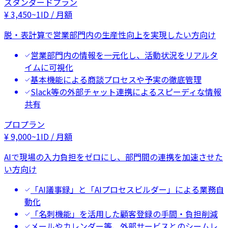
スタンダードプラン
¥
3,450
~
1ID / 月額
脱・表計算で営業部門内の生産性向上を実現したい方向け
営業部門内の情報を一元化し、活動状況をリアルタ
イムに可視化
基本機能による商談プロセスや予実の徹底管理
Slack等の外部チャット連携によるスピーディな情報
共有
プロプラン
¥
9,000
~
1ID / 月額
AIで現場の入力負担をゼロにし、部門間の連携を加速させた
い方向け
「AI議事録」と「AIプロセスビルダー」による業務自
動化
「名刺機能」を活用した顧客登録の手間・負担削減
メールやカレンダー等、外部サービスとのシームレ