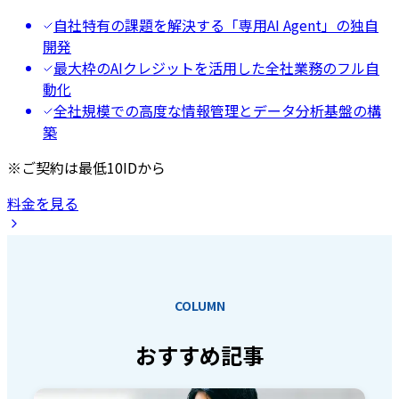
自社特有の課題を解決する「専用AI Agent」の独自
開発
最大枠のAIクレジットを活用した全社業務のフル自
動化
全社規模での高度な情報管理とデータ分析基盤の構
築
※ご契約は最低10IDから
料金を見る
COLUMN
おすすめ記事