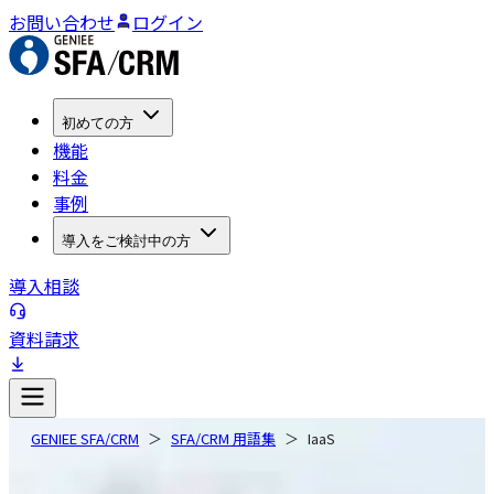
お問い合わせ
ログイン
初めての方
機能
料金
事例
導入をご検討中の方
導入相談
資料請求
GENIEE SFA/CRM
SFA/CRM 用語集
IaaS