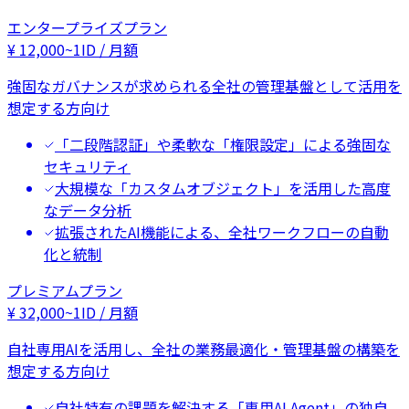
エンタープライズプラン
¥
12,000
~
1ID / 月額
強固なガバナンスが求められる全社の管理基盤として活用を
想定する方向け
「二段階認証」や柔軟な「権限設定」による強固な
セキュリティ
大規模な「カスタムオブジェクト」を活用した高度
なデータ分析
拡張されたAI機能による、全社ワークフローの自動
化と統制
プレミアムプラン
¥
32,000
~
1ID / 月額
自社専用AIを活用し、全社の業務最適化・管理基盤の構築を
想定する方向け
自社特有の課題を解決する「専用AI Agent」の独自