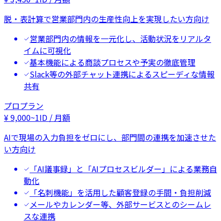
脱・表計算で営業部門内の生産性向上を実現したい方向け
営業部門内の情報を一元化し、活動状況をリアルタ
イムに可視化
基本機能による商談プロセスや予実の徹底管理
Slack等の外部チャット連携によるスピーディな情報
共有
プロプラン
¥
9,000
~
1ID / 月額
AIで現場の入力負担をゼロにし、部門間の連携を加速させた
い方向け
「AI議事録」と「AIプロセスビルダー」による業務自
動化
「名刺機能」を活用した顧客登録の手間・負担削減
メールやカレンダー等、外部サービスとのシームレ
スな連携