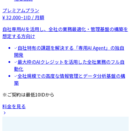
プレミアムプラン
¥
32,000
~
1ID / 月額
自社専用AIを活用し、全社の業務最適化・管理基盤の構築を
想定する方向け
自社特有の課題を解決する「専用AI Agent」の独自
開発
最大枠のAIクレジットを活用した全社業務のフル自
動化
全社規模での高度な情報管理とデータ分析基盤の構
築
※ご契約は最低10IDから
料金を見る