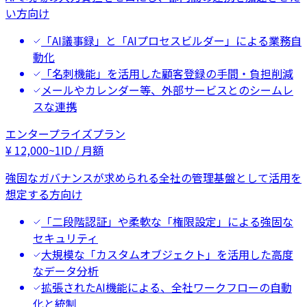
い方向け
「AI議事録」と「AIプロセスビルダー」による業務自
動化
「名刺機能」を活用した顧客登録の手間・負担削減
メールやカレンダー等、外部サービスとのシームレ
スな連携
エンタープライズプラン
¥
12,000
~
1ID / 月額
強固なガバナンスが求められる全社の管理基盤として活用を
想定する方向け
「二段階認証」や柔軟な「権限設定」による強固な
セキュリティ
大規模な「カスタムオブジェクト」を活用した高度
なデータ分析
拡張されたAI機能による、全社ワークフローの自動
化と統制