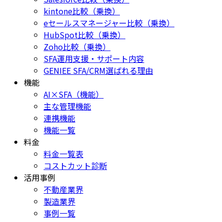
kintone比較（乗換）
eセールスマネージャー比較（乗換）
HubSpot比較（乗換）
Zoho比較（乗換）
SFA運用支援・サポート内容
GENIEE SFA/CRM選ばれる理由
機能
AI×SFA（機能）
主な管理機能
連携機能
機能一覧
料金
料金一覧表
コストカット診断
活用事例
不動産業界
製造業界
事例一覧