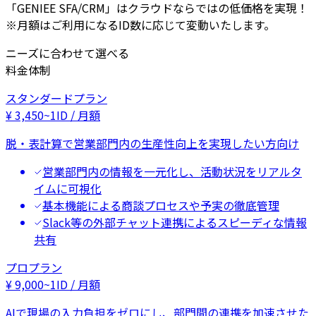
「GENIEE SFA/CRM」はクラウドならではの低価格を実現！
※月額はご利用になるID数に応じて変動いたします。
ニーズに合わせて選べる
料金体制
スタンダードプラン
¥
3,450
~
1ID / 月額
脱・表計算で営業部門内の生産性向上を実現したい方向け
営業部門内の情報を一元化し、活動状況をリアルタ
イムに可視化
基本機能による商談プロセスや予実の徹底管理
Slack等の外部チャット連携によるスピーディな情報
共有
プロプラン
¥
9,000
~
1ID / 月額
AIで現場の入力負担をゼロにし、部門間の連携を加速させた