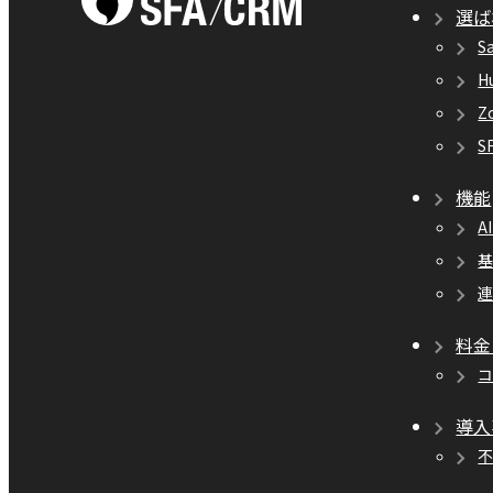
選ば
S
H
Z
S
機能
A
料金
導入