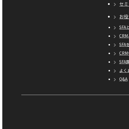
セミ
お役
SFA
CR
SF
CR
SF
よく
Q&A