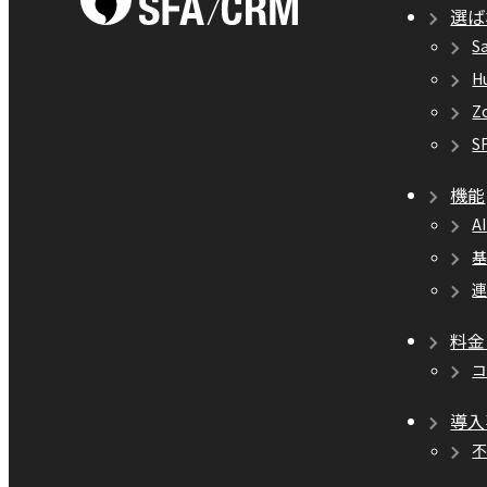
選ば
S
H
Z
S
機能
A
料金
導入