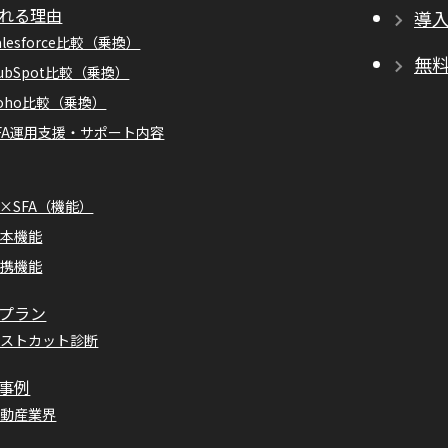
れる理由
導
alesforce比較（乗換）
無
ubSpot比較（乗換）
oho比較（乗換）
FA運用支援・サポート内容
I×SFA（機能）
基本機能
連携機能
プラン
コストカット診断
事例
不動産業界