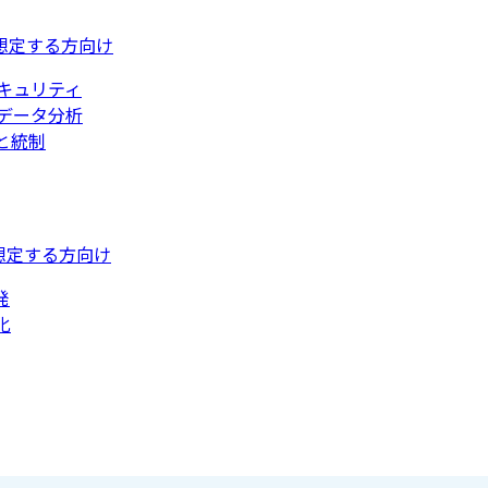
想定する方向け
キュリティ
データ分析
と統制
想定する方向け
発
化