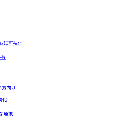
ムに可視化
共有
い方向け
動化
な連携