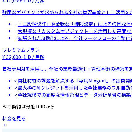
¥
12,000
~
1ID / 月額
強固なガバナンスが求められる全社の管理基盤として活用を
「二段階認証」や柔軟な「権限設定」による強固なセ
大規模な「カスタムオブジェクト」を活用した高度な
拡張されたAI機能による、全社ワークフローの自動化
プレミアムプラン
¥
32,000
~
1ID / 月額
自社専用AIを活用し、全社の業務最適化・管理基盤の構築を
自社特有の課題を解決する「専用AI Agent」の独自開
最大枠のAIクレジットを活用した全社業務のフル自動
全社規模での高度な情報管理とデータ分析基盤の構築
※ご契約は最低10IDから
料金を見る