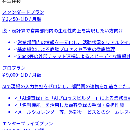
料金体制
スタンダードプラン
¥
3,450
~
1ID / 月額
脱・表計算で営業部門内の生産性向上を実現したい方向け
営業部門内の情報を一元化し、活動状況をリアルタイ
基本機能による商談プロセスや予実の徹底管理
Slack等の外部チャット連携によるスピーディな情報
プロプラン
¥
9,000
~
1ID / 月額
AIで現場の入力負担をゼロにし、部門間の連携を加速させた
「AI議事録」と「AIプロセスビルダー」による業務自
「名刺機能」を活用した顧客登録の手間・負担削減
メールやカレンダー等、外部サービスとのシームレス
エンタープライズプラン