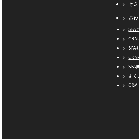
セミ
お役
SFA
CR
SF
CR
SF
よく
Q&A