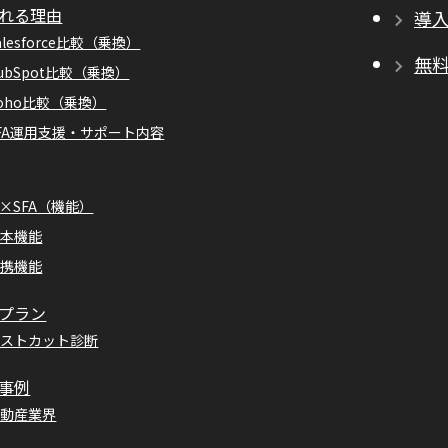
れる理由
導
alesforce比較（乗換）
無
ubSpot比較（乗換）
oho比較（乗換）
FA運用支援・サポート内容
I×SFA（機能）
基本機能
連携機能
プラン
コストカット診断
事例
不動産業界