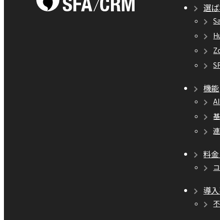
選ば
S
H
Z
S
機能
A
料金
導入