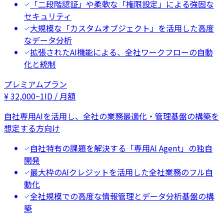
「二段階認証」や柔軟な「権限設定」による強固な
セキュリティ
大規模な「カスタムオブジェクト」を活用した高度
なデータ分析
拡張されたAI機能による、全社ワークフローの自動
化と統制
プレミアムプラン
¥
32,000
~
1ID / 月額
自社専用AIを活用し、全社の業務最適化・管理基盤の構築を
想定する方向け
自社特有の課題を解決する「専用AI Agent」の独自
開発
最大枠のAIクレジットを活用した全社業務のフル自
動化
全社規模での高度な情報管理とデータ分析基盤の構
築