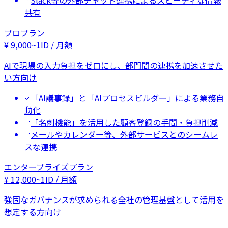
Slack等の外部チャット連携によるスピーディな情報
共有
プロプラン
¥
9,000
~
1ID / 月額
AIで現場の入力負担をゼロにし、部門間の連携を加速させた
い方向け
「AI議事録」と「AIプロセスビルダー」による業務自
動化
「名刺機能」を活用した顧客登録の手間・負担削減
メールやカレンダー等、外部サービスとのシームレ
スな連携
エンタープライズプラン
¥
12,000
~
1ID / 月額
強固なガバナンスが求められる全社の管理基盤として活用を
想定する方向け