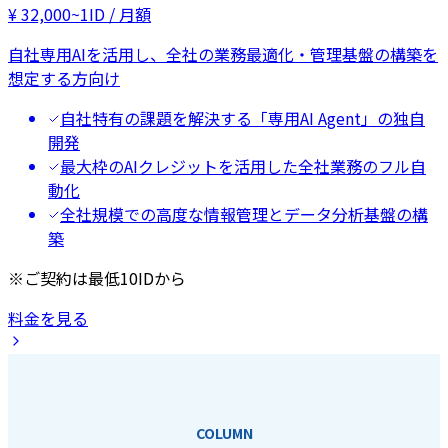
¥
32,000
~
1ID / 月額
自社専用AIを活用し、全社の業務最適化・管理基盤の構築を
想定する方向け
自社特有の課題を解決する「専用AI Agent」の独自
開発
最大枠のAIクレジットを活用した全社業務のフル自
動化
全社規模での高度な情報管理とデータ分析基盤の構
築
※ご契約は最低10IDから
料金を見る
COLUMN