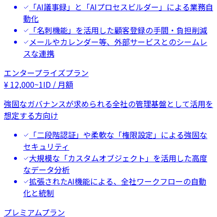
「AI議事録」と「AIプロセスビルダー」による業務自
動化
「名刺機能」を活用した顧客登録の手間・負担削減
メールやカレンダー等、外部サービスとのシームレ
スな連携
エンタープライズプラン
¥
12,000
~
1ID / 月額
強固なガバナンスが求められる全社の管理基盤として活用を
想定する方向け
「二段階認証」や柔軟な「権限設定」による強固な
セキュリティ
大規模な「カスタムオブジェクト」を活用した高度
なデータ分析
拡張されたAI機能による、全社ワークフローの自動
化と統制
プレミアムプラン