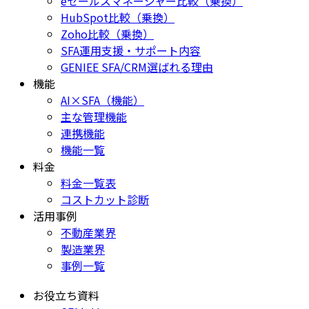
eセールスマネージャー比較（乗換）
HubSpot比較（乗換）
Zoho比較（乗換）
SFA運用支援・サポート内容
GENIEE SFA/CRM選ばれる理由
機能
AI×SFA（機能）
主な管理機能
連携機能
機能一覧
料金
料金一覧表
コストカット診断
活用事例
不動産業界
製造業界
事例一覧
お役立ち資料