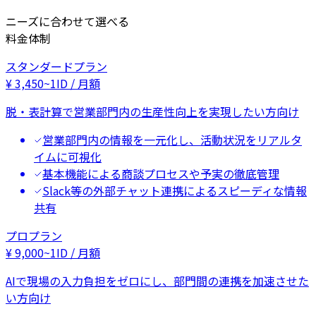
ニーズに合わせて選べる
料金体制
スタンダードプラン
¥
3,450
~
1ID / 月額
脱・表計算で営業部門内の生産性向上を実現したい方向け
営業部門内の情報を一元化し、活動状況をリアルタ
イムに可視化
基本機能による商談プロセスや予実の徹底管理
Slack等の外部チャット連携によるスピーディな情報
共有
プロプラン
¥
9,000
~
1ID / 月額
AIで現場の入力負担をゼロにし、部門間の連携を加速させた
い方向け