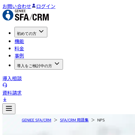
お問い合わせ
ログイン
初めての方
機能
料金
事例
導入をご検討中の方
導入相談
資料請求
GENIEE SFA/CRM
SFA/CRM 用語集
NPS