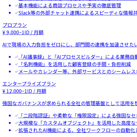
基本機能による商談プロセスや予実の徹底管理
Slack等の外部チャット連携によるスピーディな情報
プロプラン
¥
9,000
~
1ID / 月額
AIで現場の入力負担をゼロにし、部門間の連携を加速させた
「AI議事録」と「AIプロセスビルダー」による業務自
「名刺機能」を活用した顧客登録の手間・負担削減
メールやカレンダー等、外部サービスとのシームレス
エンタープライズプラン
¥
12,000
~
1ID / 月額
強固なガバナンスが求められる全社の管理基盤として活用を
「二段階認証」や柔軟な「権限設定」による強固なセ
大規模な「カスタムオブジェクト」を活用した高度な
拡張されたAI機能による、全社ワークフローの自動化