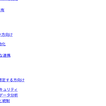
共有
い方向け
動化
な連携
想定する方向け
キュリティ
データ分析
と統制