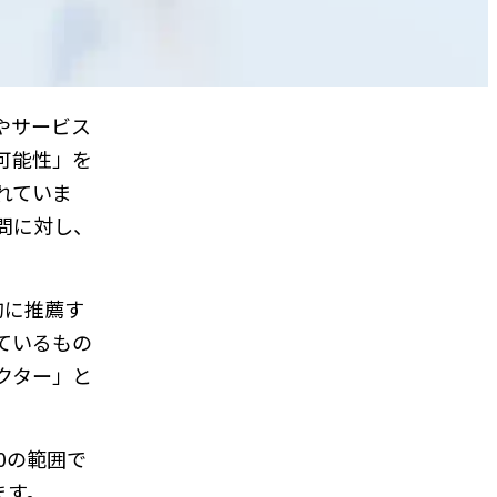
やサービス
可能性」を
れていま
問に対し、
的に推薦す
ているもの
クター」と
0の範囲で
ます。