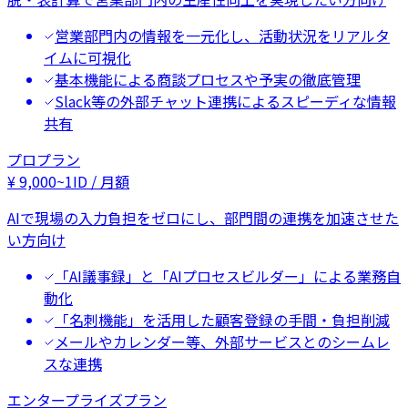
営業部門内の情報を一元化し、活動状況をリアルタ
イムに可視化
基本機能による商談プロセスや予実の徹底管理
Slack等の外部チャット連携によるスピーディな情報
共有
プロプラン
¥
9,000
~
1ID / 月額
AIで現場の入力負担をゼロにし、部門間の連携を加速させた
い方向け
「AI議事録」と「AIプロセスビルダー」による業務自
動化
「名刺機能」を活用した顧客登録の手間・負担削減
メールやカレンダー等、外部サービスとのシームレ
スな連携
エンタープライズプラン