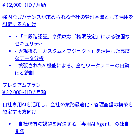
¥
12,000
~
1ID / 月額
強固なガバナンスが求められる全社の管理基盤として活用を
想定する方向け
「二段階認証」や柔軟な「権限設定」による強固な
セキュリティ
大規模な「カスタムオブジェクト」を活用した高度
なデータ分析
拡張されたAI機能による、全社ワークフローの自動
化と統制
プレミアムプラン
¥
32,000
~
1ID / 月額
自社専用AIを活用し、全社の業務最適化・管理基盤の構築を
想定する方向け
自社特有の課題を解決する「専用AI Agent」の独自
開発