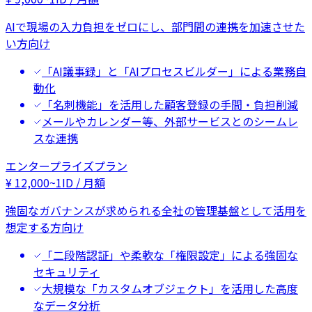
AIで現場の入力負担をゼロにし、部門間の連携を加速させた
い方向け
「AI議事録」と「AIプロセスビルダー」による業務自
動化
「名刺機能」を活用した顧客登録の手間・負担削減
メールやカレンダー等、外部サービスとのシームレ
スな連携
エンタープライズプラン
¥
12,000
~
1ID / 月額
強固なガバナンスが求められる全社の管理基盤として活用を
想定する方向け
「二段階認証」や柔軟な「権限設定」による強固な
セキュリティ
大規模な「カスタムオブジェクト」を活用した高度
なデータ分析