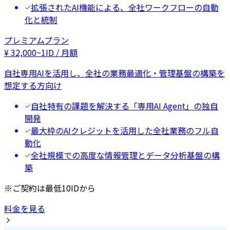
拡張されたAI機能による、全社ワークフローの自動
化と統制
プレミアムプラン
¥
32,000
~
1ID / 月額
自社専用AIを活用し、全社の業務最適化・管理基盤の構築を
想定する方向け
自社特有の課題を解決する「専用AI Agent」の独自
開発
最大枠のAIクレジットを活用した全社業務のフル自
動化
全社規模での高度な情報管理とデータ分析基盤の構
築
※ご契約は最低10IDから
料金を見る