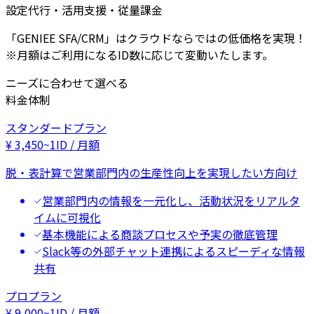
設定代行・活用支援・従量課金
「GENIEE SFA/CRM」はクラウドならではの低価格を実現！
※月額はご利用になるID数に応じて変動いたします。
ニーズに合わせて選べる
料金体制
スタンダードプラン
¥
3,450
~
1ID / 月額
脱・表計算で営業部門内の生産性向上を実現したい方向け
営業部門内の情報を一元化し、活動状況をリアルタ
イムに可視化
基本機能による商談プロセスや予実の徹底管理
Slack等の外部チャット連携によるスピーディな情報
共有
プロプラン
¥
9,000
~
1ID / 月額