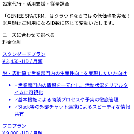
設定代行・活用支援・従量課金
「GENIEE SFA/CRM」はクラウドならではの低価格を実現！
※月額はご利用になるID数に応じて変動いたします。
ニーズに合わせて選べる
料金体制
スタンダードプラン
¥
3,450
~
1ID / 月額
脱・表計算で営業部門内の生産性向上を実現したい方向け
営業部門内の情報を一元化し、活動状況をリアルタ
イムに可視化
基本機能による商談プロセスや予実の徹底管理
Slack等の外部チャット連携によるスピーディな情報
共有
プロプラン
¥
9,000
~
1ID / 月額