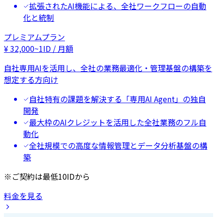
拡張されたAI機能による、全社ワークフローの自動
化と統制
プレミアムプラン
¥
32,000
~
1ID / 月額
自社専用AIを活用し、全社の業務最適化・管理基盤の構築を
想定する方向け
自社特有の課題を解決する「専用AI Agent」の独自
開発
最大枠のAIクレジットを活用した全社業務のフル自
動化
全社規模での高度な情報管理とデータ分析基盤の構
築
※ご契約は最低10IDから
料金を見る