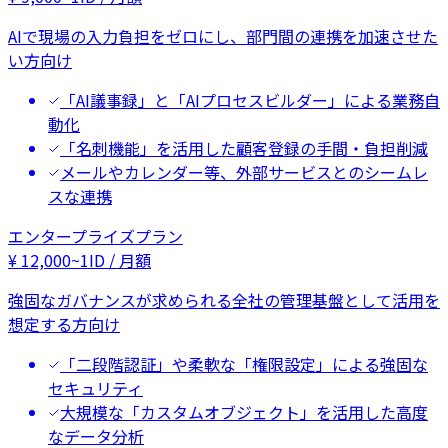
AIで現場の入力負担をゼロにし、部門間の連携を加速させた
い方向け
「AI議事録」と「AIプロセスビルダー」による業務自
動化
「名刺機能」を活用した顧客登録の手間・負担削減
メールやカレンダー等、外部サービスとのシームレ
スな連携
エンタープライズプラン
¥
12,000
~
1ID / 月額
強固なガバナンスが求められる全社の管理基盤として活用を
想定する方向け
「二段階認証」や柔軟な「権限設定」による強固な
セキュリティ
大規模な「カスタムオブジェクト」を活用した高度
なデータ分析