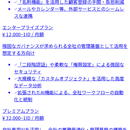
「名刺機能」を活用した顧客登録の手間・負担削減
メールやカレンダー等、外部サービスとのシームレ
スな連携
エンタープライズプラン
¥
12,000
~
1ID / 月額
強固なガバナンスが求められる全社の管理基盤として活用を
想定する方向け
「二段階認証」や柔軟な「権限設定」による強固な
セキュリティ
大規模な「カスタムオブジェクト」を活用した高度
なデータ分析
拡張されたAI機能による、全社ワークフローの自動
化と統制
プレミアムプラン
¥
32,000
~
1ID / 月額
自社専用AIを活用し、全社の業務最適化・管理基盤の構築を