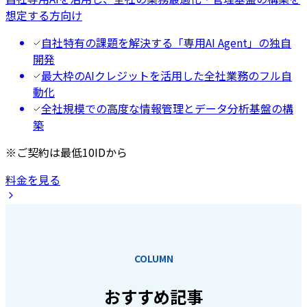
想定する方向け
自社特有の課題を解決する「専用AI Agent」の独自
開発
最大枠のAIクレジットを活用した全社業務のフル自
動化
全社規模での高度な情報管理とデータ分析基盤の構
築
※ご契約は最低10IDから
料金を見る
COLUMN
おすすめ記事