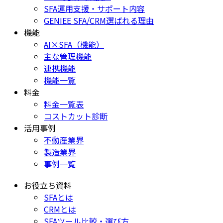
SFA運用支援・サポート内容
GENIEE SFA/CRM選ばれる理由
機能
AI×SFA（機能）
主な管理機能
連携機能
機能一覧
料金
料金一覧表
コストカット診断
活用事例
不動産業界
製造業界
事例一覧
お役立ち資料
SFAとは
CRMとは
SFAツール比較・選び方