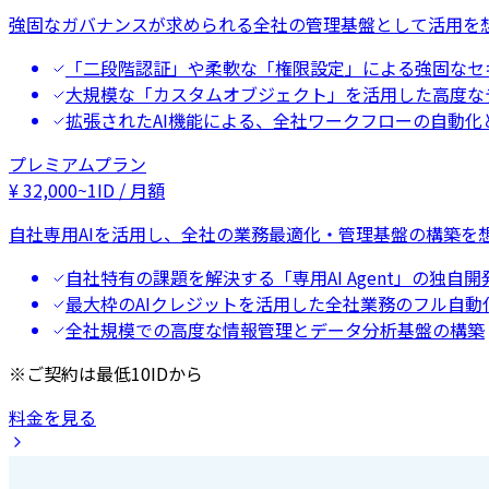
強固なガバナンスが求められる全社の管理基盤として活用を
「二段階認証」や柔軟な「権限設定」による強固なセ
大規模な「カスタムオブジェクト」を活用した高度な
拡張されたAI機能による、全社ワークフローの自動化
プレミアムプラン
¥
32,000
~
1ID / 月額
自社専用AIを活用し、全社の業務最適化・管理基盤の構築を
自社特有の課題を解決する「専用AI Agent」の独自開
最大枠のAIクレジットを活用した全社業務のフル自動
全社規模での高度な情報管理とデータ分析基盤の構築
※ご契約は最低10IDから
料金を見る