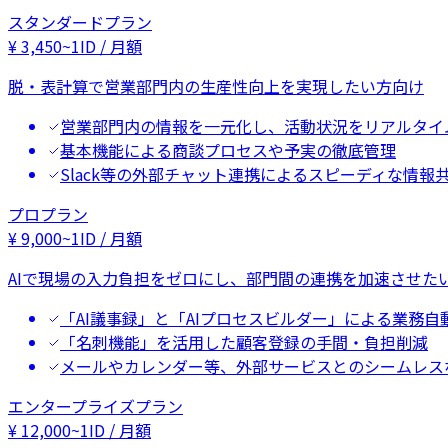
スタンダードプラン
¥
3,450
~
1ID / 月額
脱・表計算で営業部門内の生産性向上を実現したい方向け
営業部門内の情報を一元化し、活動状況をリアルタイ
基本機能による商談プロセスや予実の徹底管理
Slack等の外部チャット連携によるスピーディな情報
プロプラン
¥
9,000
~
1ID / 月額
AIで現場の入力負担をゼロにし、部門間の連携を加速させた
「AI議事録」と「AIプロセスビルダー」による業務自
「名刺機能」を活用した顧客登録の手間・負担削減
メールやカレンダー等、外部サービスとのシームレス
エンタープライズプラン
¥
12,000
~
1ID / 月額