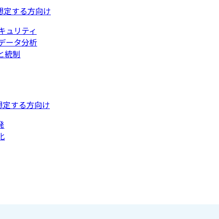
想定する方向け
キュリティ
データ分析
と統制
想定する方向け
発
化