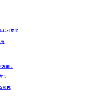
ムに可視化
共有
い方向け
動化
な連携