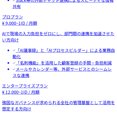
Slack等の外部チャット連携によるスピーディな情報
共有
プロプラン
¥
9,000
~
1ID / 月額
AIで現場の入力負担をゼロにし、部門間の連携を加速させた
い方向け
「AI議事録」と「AIプロセスビルダー」による業務自
動化
「名刺機能」を活用した顧客登録の手間・負担削減
メールやカレンダー等、外部サービスとのシームレ
スな連携
エンタープライズプラン
¥
12,000
~
1ID / 月額
強固なガバナンスが求められる全社の管理基盤として活用を
想定する方向け