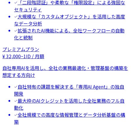
「二段階認証」や柔軟な「権限設定」による強固な
セキュリティ
大規模な「カスタムオブジェクト」を活用した高度
なデータ分析
拡張されたAI機能による、全社ワークフローの自動
化と統制
プレミアムプラン
¥
32,000
~
1ID / 月額
自社専用AIを活用し、全社の業務最適化・管理基盤の構築を
想定する方向け
自社特有の課題を解決する「専用AI Agent」の独自
開発
最大枠のAIクレジットを活用した全社業務のフル自
動化
全社規模での高度な情報管理とデータ分析基盤の構
築