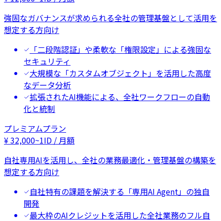
強固なガバナンスが求められる全社の管理基盤として活用を
想定する方向け
「二段階認証」や柔軟な「権限設定」による強固な
セキュリティ
大規模な「カスタムオブジェクト」を活用した高度
なデータ分析
拡張されたAI機能による、全社ワークフローの自動
化と統制
プレミアムプラン
¥
32,000
~
1ID / 月額
自社専用AIを活用し、全社の業務最適化・管理基盤の構築を
想定する方向け
自社特有の課題を解決する「専用AI Agent」の独自
開発
最大枠のAIクレジットを活用した全社業務のフル自