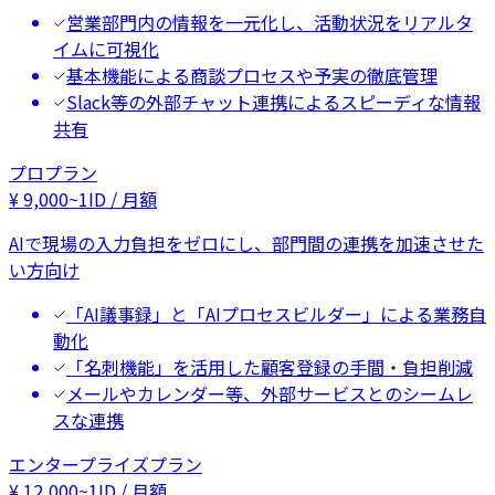
営業部門内の情報を一元化し、活動状況をリアルタ
イムに可視化
基本機能による商談プロセスや予実の徹底管理
Slack等の外部チャット連携によるスピーディな情報
共有
プロプラン
¥
9,000
~
1ID / 月額
AIで現場の入力負担をゼロにし、部門間の連携を加速させた
い方向け
「AI議事録」と「AIプロセスビルダー」による業務自
動化
「名刺機能」を活用した顧客登録の手間・負担削減
メールやカレンダー等、外部サービスとのシームレ
スな連携
エンタープライズプラン
¥
12,000
~
1ID / 月額