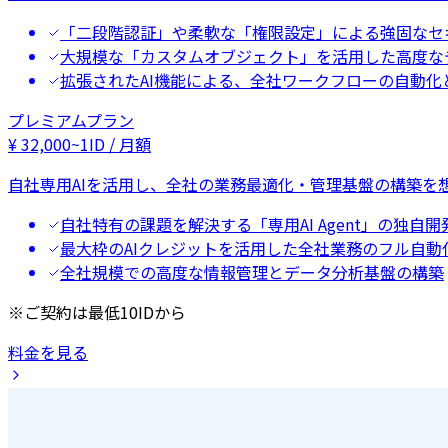
「二段階認証」や柔軟な「権限設定」による強固なセ
大規模な「カスタムオブジェクト」を活用した高度な
拡張されたAI機能による、全社ワークフローの自動化
プレミアムプラン
¥
32,000
~
1ID / 月額
自社専用AIを活用し、全社の業務最適化・管理基盤の構築を
自社特有の課題を解決する「専用AI Agent」の独自開
最大枠のAIクレジットを活用した全社業務のフル自動
全社規模での高度な情報管理とデータ分析基盤の構築
※ご契約は最低10IDから
料金を見る