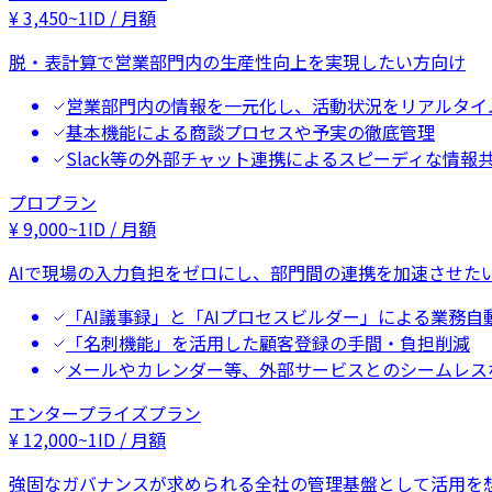
¥
3,450
~
1ID / 月額
脱・表計算で営業部門内の生産性向上を実現したい方向け
営業部門内の情報を一元化し、活動状況をリアルタイ
基本機能による商談プロセスや予実の徹底管理
Slack等の外部チャット連携によるスピーディな情報
プロプラン
¥
9,000
~
1ID / 月額
AIで現場の入力負担をゼロにし、部門間の連携を加速させた
「AI議事録」と「AIプロセスビルダー」による業務自
「名刺機能」を活用した顧客登録の手間・負担削減
メールやカレンダー等、外部サービスとのシームレス
エンタープライズプラン
¥
12,000
~
1ID / 月額
強固なガバナンスが求められる全社の管理基盤として活用を