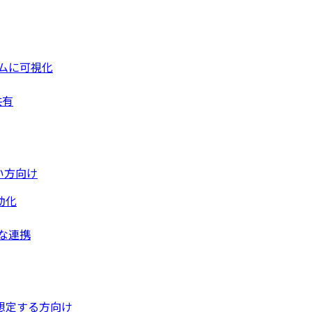
ムに可視化
共有
い方向け
動化
な連携
想定する方向け