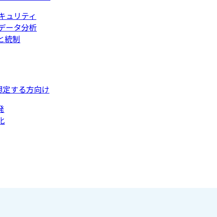
キュリティ
データ分析
と統制
想定する方向け
発
化