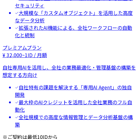
セキュリティ
大規模な「カスタムオブジェクト」を活用した高度
なデータ分析
拡張されたAI機能による、全社ワークフローの自動
化と統制
プレミアムプラン
¥
32,000
~
1ID / 月額
自社専用AIを活用し、全社の業務最適化・管理基盤の構築を
想定する方向け
自社特有の課題を解決する「専用AI Agent」の独自
開発
最大枠のAIクレジットを活用した全社業務のフル自
動化
全社規模での高度な情報管理とデータ分析基盤の構
築
※ご契約は最低10IDから