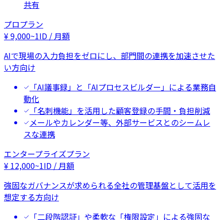
共有
プロプラン
¥
9,000
~
1ID / 月額
AIで現場の入力負担をゼロにし、部門間の連携を加速させた
い方向け
「AI議事録」と「AIプロセスビルダー」による業務自
動化
「名刺機能」を活用した顧客登録の手間・負担削減
メールやカレンダー等、外部サービスとのシームレ
スな連携
エンタープライズプラン
¥
12,000
~
1ID / 月額
強固なガバナンスが求められる全社の管理基盤として活用を
想定する方向け
「二段階認証」や柔軟な「権限設定」による強固な