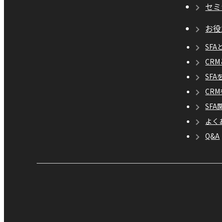
セミ
お役
SFA
CR
SF
CR
SF
よく
Q&A