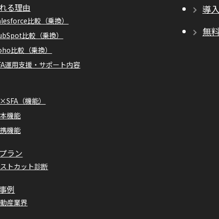
れる理由
導
alesforce比較（乗換）
無
ubSpot比較（乗換）
oho比較（乗換）
FA運用支援・サポート内容
I×SFA（機能）
基本機能
連携機能
プラン
コストカット診断
事例
不動産業界