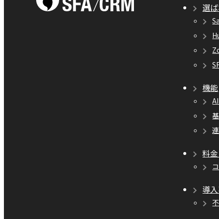
選ば
S
H
Z
S
機能
A
料金
導入