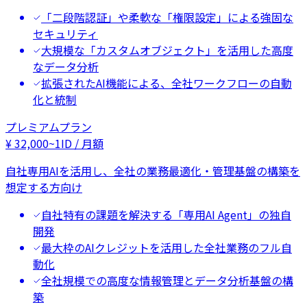
「二段階認証」や柔軟な「権限設定」による強固な
セキュリティ
大規模な「カスタムオブジェクト」を活用した高度
なデータ分析
拡張されたAI機能による、全社ワークフローの自動
化と統制
プレミアムプラン
¥
32,000
~
1ID / 月額
自社専用AIを活用し、全社の業務最適化・管理基盤の構築を
想定する方向け
自社特有の課題を解決する「専用AI Agent」の独自
開発
最大枠のAIクレジットを活用した全社業務のフル自
動化
全社規模での高度な情報管理とデータ分析基盤の構
築