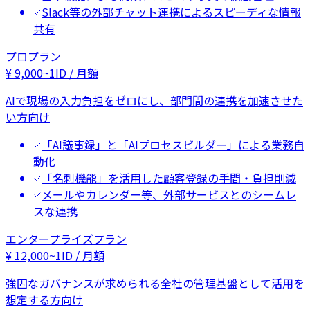
Slack等の外部チャット連携によるスピーディな情報
共有
プロプラン
¥
9,000
~
1ID / 月額
AIで現場の入力負担をゼロにし、部門間の連携を加速させた
い方向け
「AI議事録」と「AIプロセスビルダー」による業務自
動化
「名刺機能」を活用した顧客登録の手間・負担削減
メールやカレンダー等、外部サービスとのシームレ
スな連携
エンタープライズプラン
¥
12,000
~
1ID / 月額
強固なガバナンスが求められる全社の管理基盤として活用を
想定する方向け