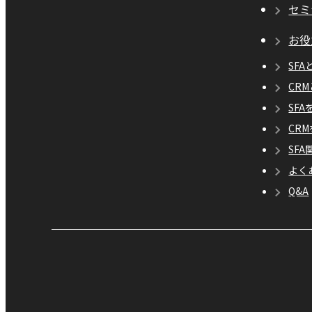
セミ
お役
SFA
CR
SF
CR
SF
よく
Q&A