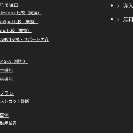
れる理由
導
alesforce比較（乗換）
無
ubSpot比較（乗換）
oho比較（乗換）
FA運用支援・サポート内容
I×SFA（機能）
基本機能
連携機能
プラン
コストカット診断
事例
不動産業界