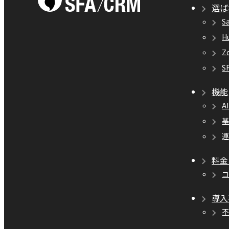
選ば
S
H
Z
S
機能
A
料金
導入