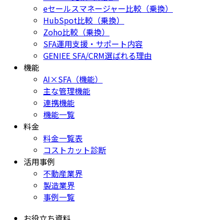
eセールスマネージャー比較（乗換）
HubSpot比較（乗換）
Zoho比較（乗換）
SFA運用支援・サポート内容
GENIEE SFA/CRM選ばれる理由
機能
AI×SFA（機能）
主な管理機能
連携機能
機能一覧
料金
料金一覧表
コストカット診断
活用事例
不動産業界
製造業界
事例一覧
お役立ち資料