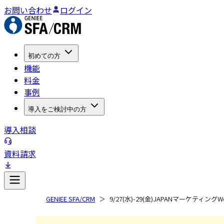
お問い合わせ
ログイン
初めての方
機能
料金
事例
導入をご検討中の方
導入相談
資料請求
GENIEE SFA/CRM
9/27(水)-29(金)JAPANマーケティン