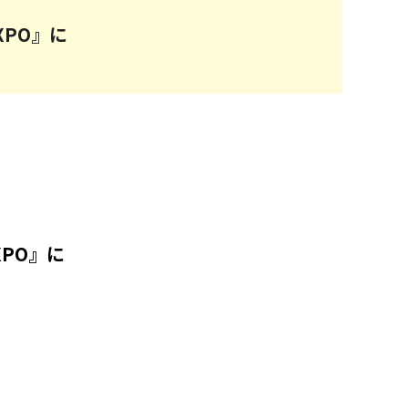
XPO』に
XPO』
に