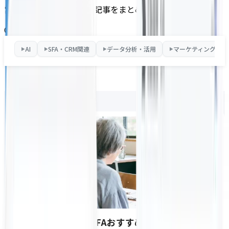
営業や業務改善に関する記事をまとめています。
COLUMN
AI
SFA・CRM関連
データ分析・活用
マーケティング
▶
▶
▶
▶
ジーニーズLab.
保険業界向けのSFAおすすめ5選！主な機能や