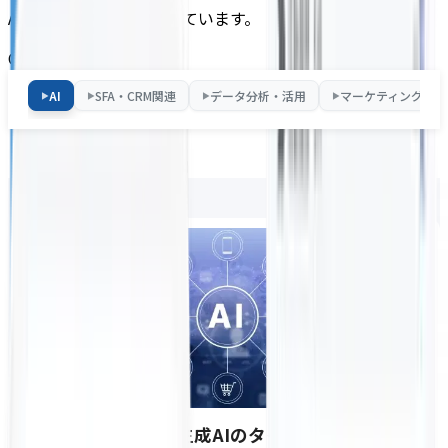
AIに関する記事をまとめています。
COLUMN
AI
SFA・CRM関連
データ分析・活用
マーケティング
▶
▶
▶
▶
ジーニーズLab.
AI
AIの種類とは？生成AIのタイプ別の特徴や選